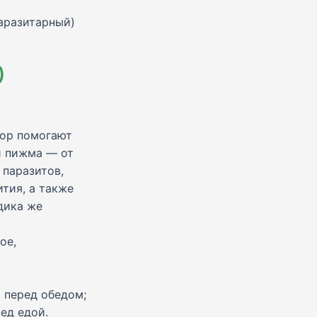
аразитарный)
)
бор помогают
и пижма — от
 паразитов,
тия, а также
дика же
ое,
и перед обедом;
ед едой.