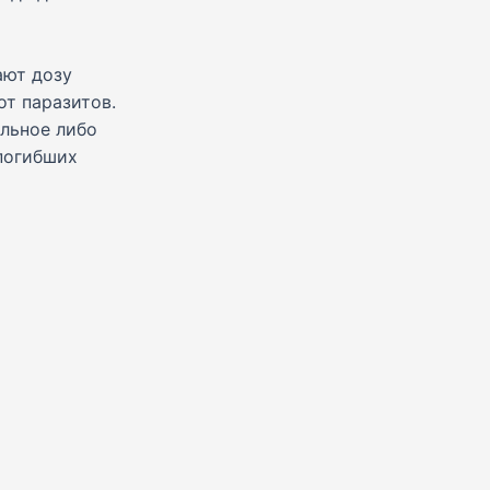
ают дозу
от паразитов.
ельное либо
погибших