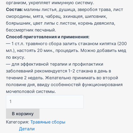
организм, укрепляет иммунную систему.
Состав:
малины листья, душица, зверобоя трава, лист
смородины, мята, чабрец, эхинацея, шиповник,
боярышник, цвет липы с листом, корень девясила,
бессмертник песчаный.
Способ приготовления и применения:
— 1 ст.л. травяного сбора залить стаканом кипятка (200
мл.), настоять 20 мин., процедить. Можно добавить мед
по вкусу.
— для эффективной терапии и профилактики
заболеваний рекомендуется 1-2 стакана в день в
течение 2 недель. Желательно принимать во второй
половине дня, ввиду особенностей функционирования
мочеполовой системы.
Количество
товара
Станичный
В корзину
(от
Категория:
Травяные сборы
хворей
Детали
по