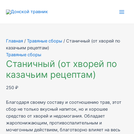
Перейти
к
Main
содержимому
Men
Главная
/
Травяные сборы
/ Станичный (от хворей по
казачьим рецептам)
Травяные сборы
Станичный (от хворей по
казачьим рецептам)
250
₽
Благодаря своему составу и соотношению трав, этот
сбор не только вкусный напиток, но и хорошее
средство от хворей и недомогания. Обладает
жаропонижающим, противоспалительным и
мочегонным действием, благотворно влияет на весь