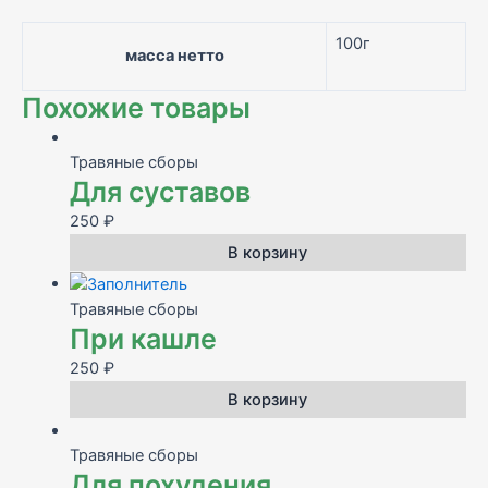
казачьим
100г
рецептам)
масса нетто
Похожие товары
Травяные сборы
Для суставов
250
₽
В корзину
Травяные сборы
При кашле
250
₽
В корзину
Травяные сборы
Для похудения